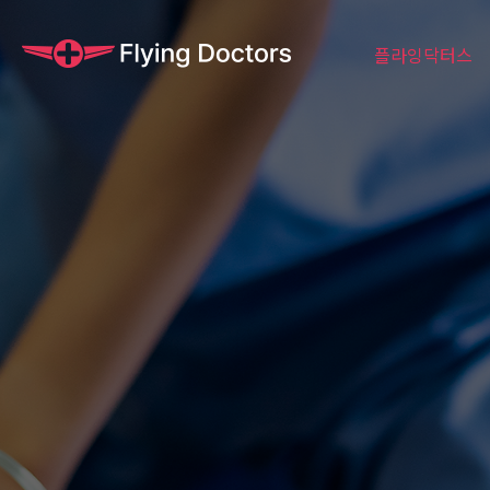
플라잉닥터스