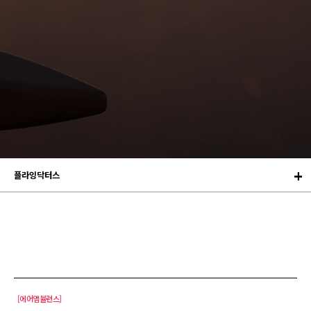
플라잉닥터스
[에어앰뷸런스]