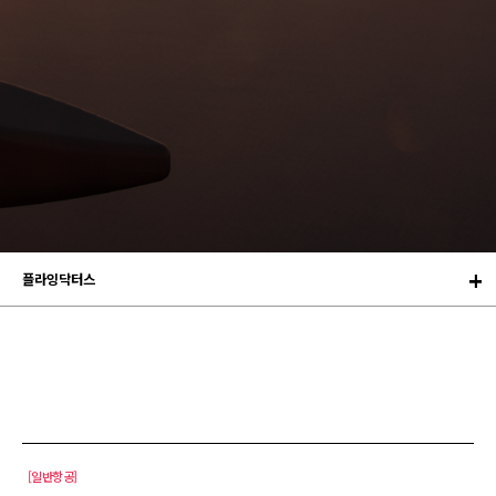
플라잉닥터스
[일반항공]