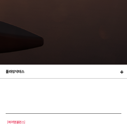
플라잉닥터스
[에어앰뷸런스]