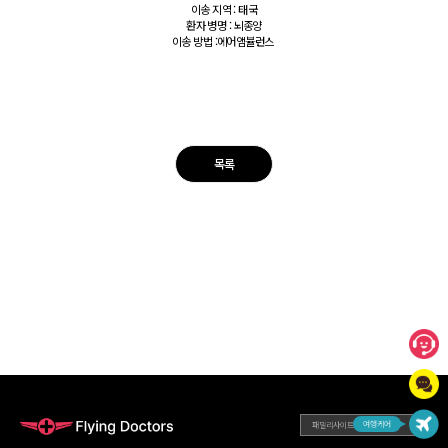
이송 지역 : 태국
환자 병명 : 뇌종양
이송 방법 :에어앰뷸런스
목록
패밀리사이트