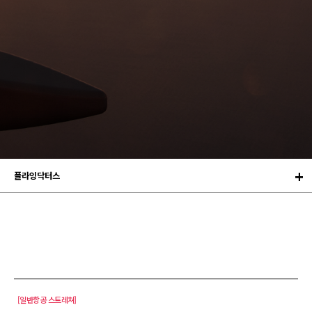
플라잉닥터스
[일반항공 스트레쳐]