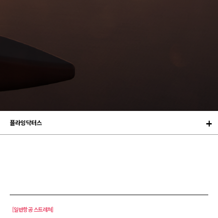
플라잉닥터스
[일반항공 스트레쳐]