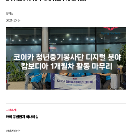
멤버십
2024-10-24
고객후기1
해외 응급환자 국내이송
에어앰뷸런스