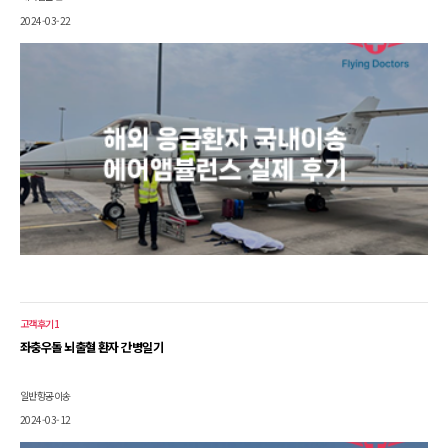
2024-03-22
고객후기1
좌충우돌 뇌출혈 환자 간병일기
일반항공이송
2024-03-12