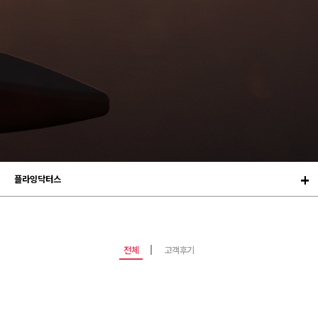
플라잉닥터스
전체
고객후기