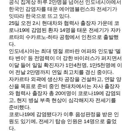
공식 집계상 하루 2만명을 넘어선 인도네시아에서
한국인 감염자를 태운 에어앰뷸런스와 전세기가
잇따라 한국으로 뜨고 있다.
25일 오전 2시 현대차와 협력사 출장자 가운데 코
로나19에 감염된 환자 14명을 태운 전세기가 자카
르타의 수카르노-하타 공항에서 인천으로 출발했
다.
인도네시아는 최대 명절 르바란 여파와 인도발 '델
타 변이' 등 전염력이 더 강한 바이러스가 퍼지면서
이달 들어 일일 확진자가 1만4천명, 1만5천명에 이
어 전날 2만명까지 연일 최고치를 경신 중이다.
자카르타 외곽에 생산차 공장을 건설하고, 연말 양
산을 목표로 준비 중인 현대차에서는 자사 출장자
와 협력사 출장자 총 20여명이 코로나19에 감염되
고, 현지 병실 부족 현상이 심각해지자 전세기를
준비했다.
코로나19에 감염됐다가 이후 음성판정을 받은 인
원도 있기에, 전세기 탑승 인원은 14명으로 줄었
다.